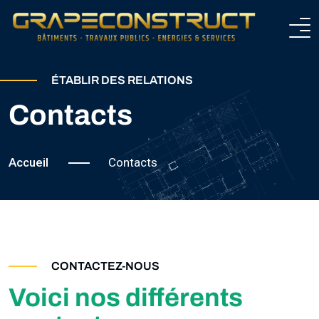
ACCUEIL
ÉTABLIR DES RELATIONS
Contacts
NOS SERVICES
BÂTIMENTS
Accueil
Contacts
NOS PROJETS
ROUTES
NOTRE ACTUALITE
PONTS
QUI SOMMES-NOUS ?
CONTACTEZ-NOUS
HYDRAULIQUES
Voici nos différents
NOTRE EQUIPE