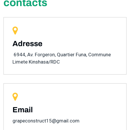
contacts
ENERGIE
CONTACT
GÉNIE INFORMATIQUE
IMMOBILIER
Adresse
6944, Av. Forgeron, Quartier Funa, Commune
Limete
Kinshasa/RDC
Email
grapeconstruct15@gmail.com